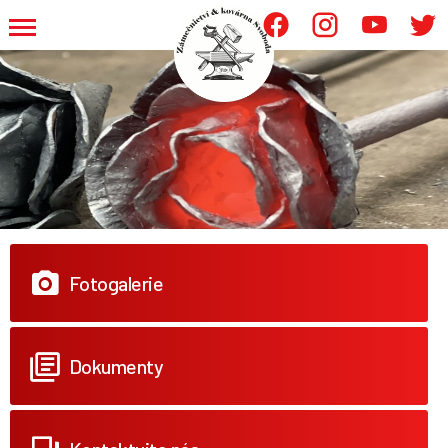
.
.
.
.
Fotogalerie
Dokumenty