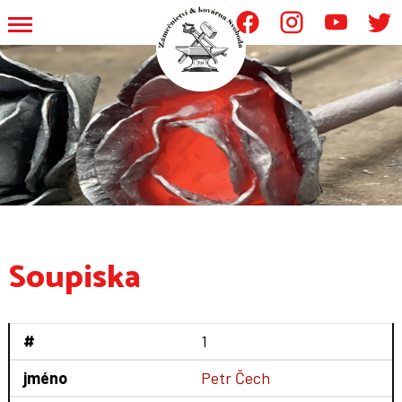
.
.
.
.
Soupiska
1
Petr Čech